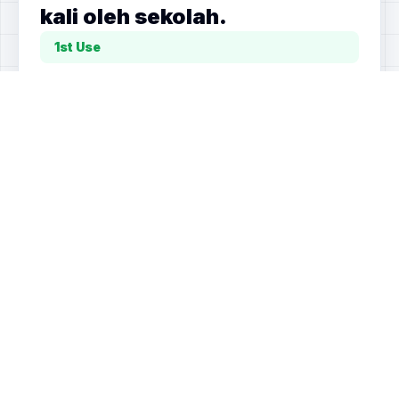
kali oleh sekolah.
1st Use
Diskon Sekolah
20%
Sekolah mendapat potongan harga pada
transaksi awal.
Komisi Afiliator
40%
Afiliator memperoleh komisi terbesar dari
transaksi pertama.