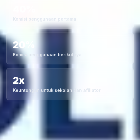
40%
Komisi penggunaan pertama
20%
Komisi penggunaan berikutnya
2x
Keuntungan untuk sekolah dan afiliator