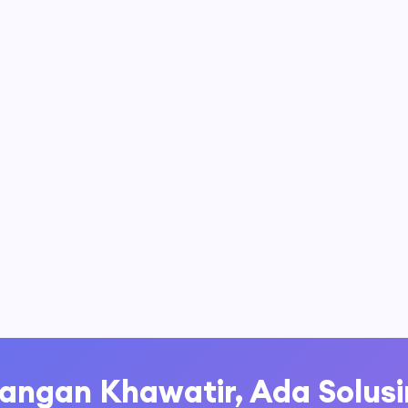
Data Tidak Terintegrasi
Data siswa, guru, keuangan, dan akademik
tersebar di berbagai sistem dan file.
✗
Data tersebar di banyak tempat
✗
Sulit analisa data
✗
Backup data manual
Jangan Khawatir, Ada Solusi