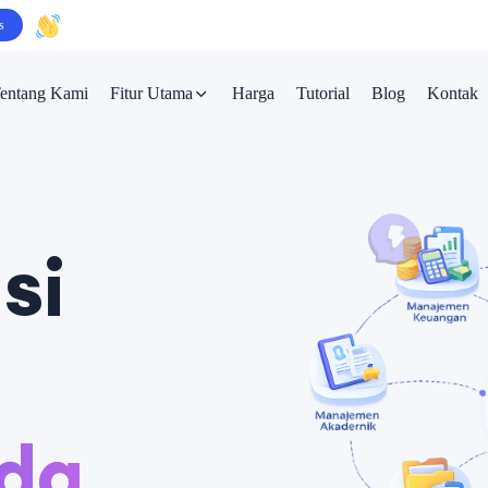
s
Dapatkan Tambahan Diskon 49% untuk 5 sekolah pendaftar pertama bulan ini.
entang Kami
Fitur Utama
Harga
Tutorial
Blog
Kontak
si
da