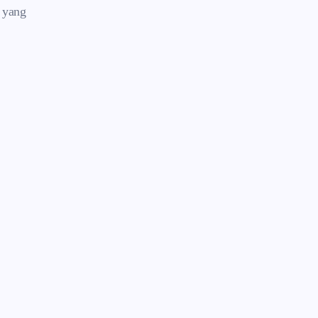
a yang
Komunikasi Orang Tua
Terbatas
Orang tua tidak bisa memantau
perkembangan anak secara real-time.