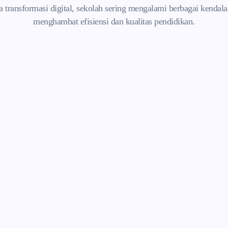
 transformasi digital, sekolah sering mengalami berbagai kendal
menghambat efisiensi dan kualitas pendidikan.
Pembayaran SPP
Berantakan
Tunggakan SPP sulit dipantau, orang tua
harus datang ke sekolah untuk bayar.