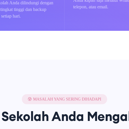
Anda kapan saja melalui Wha
kolah Anda dilindungi dengan
telepon, atau email.
 tingkat tinggi dan backup
 setiap hari.
😰 MASALAH YANG SERING DIHADAPI
Sekolah Anda Mengal