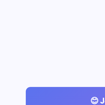
PPDB Manual & Mengantri
Calon siswa harus datang langsung,
mengisi formulir kertas, dan mengantri
panjang.
✗
Antrian panjang
✗
Dokumen mudah hilang
✗
Seleksi tidak transparan
😊 