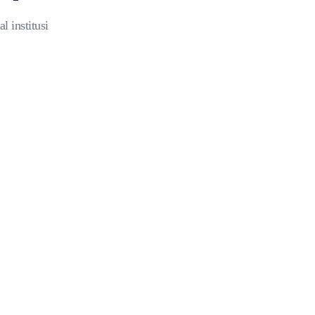
 institusi
LEARNING MANAGEMENT SYSTEM
Pembelajaran
Online Terintegrasi