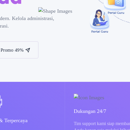
rn. Kelola administrasi,
rasi.
 Promo 49%
Dukungan 24/7
 Terpercaya
Tim support kami siap memba