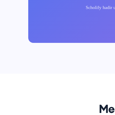
Scholify hadir 
Me