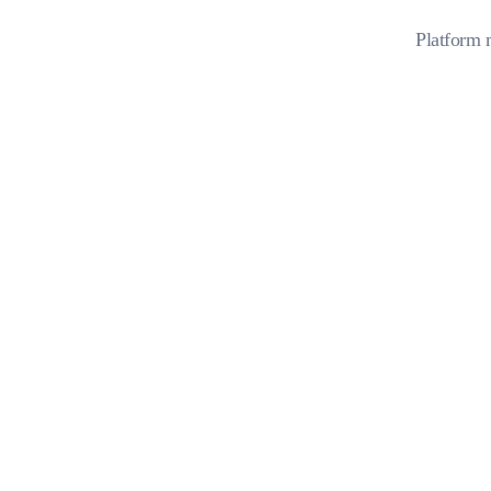
Platform 
WEBSITE + PPDB ONLINE
Penerimaan Siswa
Baru Digital