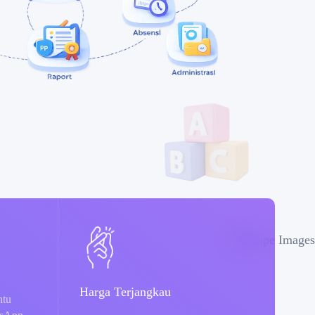
Harga Terjangkau
ntu