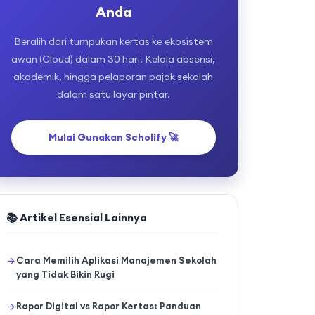
Anda
Beralih dari tumpukan kertas ke ekosistem
awan (Cloud) dalam 30 hari. Kelola absensi,
akademik, hingga pelaporan pajak sekolah
dalam satu layar pintar.
Mulai Gunakan Scholify 🚀
📚 Artikel Esensial Lainnya
Cara Memilih Aplikasi Manajemen Sekolah
yang Tidak Bikin Rugi
Rapor Digital vs Rapor Kertas: Panduan