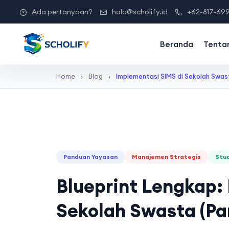
Ada pertanyaan?
halo@scholify.id
+62-817-69
Beranda
Tenta
Home
›
Blog
›
Implementasi SIMS di Sekolah Swas
Panduan Yayasan
Manajemen Strategis
Stud
Blueprint Lengkap:
Sekolah Swasta (Pa