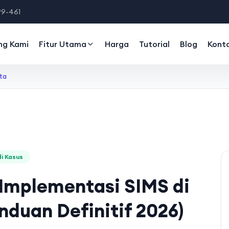
99-461
ng Kami
Fitur Utama
Harga
Tutorial
Blog
Kont
ta
i Kasus
 Implementasi SIMS di
nduan Definitif 2026)