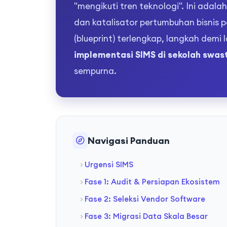
"mengikuti tren teknologi". Ini adalah
dan katalisator pertumbuhan bisnis pe
(blueprint) terlengkap, langkah demi
implementasi SIMS di sekolah swas
sempurna.
Navigasi Panduan
Urgensi SIMS
Fase 1: Audit & Persiapan Ekosistem
Fase 2: Seleksi Vendor Software
Fase 3: Migrasi Data Skala Besar