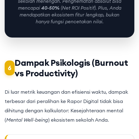
sekolah menengah. Penghematan absolut bisa
mencapai
40-50%
(Net ROI Positif). Plus, Anda
mendapatkan ekosistem fitur lengkap, bukan
hanya fungsi pencetakan nilai.
Dampak Psikologis (Burnout
6
vs Productivity)
Di luar metrik keuangan dan efisiensi waktu, dampak
terbesar dari peralihan ke Rapor Digital tidak bisa
dihitung dengan kalkulator: Kesejahteraan mental
(
Mental Well-being
) ekosistem sekolah Anda.