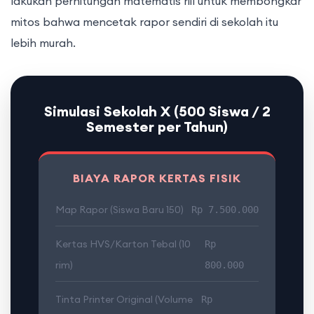
lakukan perhitungan matematis riil untuk membongkar
mitos bahwa mencetak rapor sendiri di sekolah itu
lebih murah.
Simulasi Sekolah X (500 Siswa / 2
Semester per Tahun)
BIAYA RAPOR KERTAS FISIK
Map Rapor (Siswa Baru 150)
Rp 7.500.000
Kertas HVS/Karton Tebal (10
Rp
rim)
800.000
Tinta Printer Original (Volume
Rp