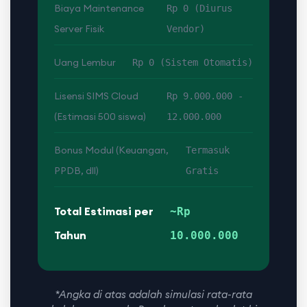
Biaya Maintenance
Rp 0 (Diurus
Server Fisik
Vendor)
Uang Lembur
Rp 0 (Sistem Otomatis)
Lisensi SIMS Cloud
Rp 9.000.000 -
(Estimasi 500 siswa)
12.000.000
Bonus Modul (Keuangan,
Termasuk
PPDB, dll)
Gratis
Total Estimasi per
~Rp
Tahun
10.000.000
*Angka di atas adalah simulasi rata-rata