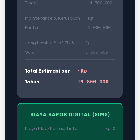
Tinggi)
4.500.000
Maintenance & Kerusakan
Rp
Printer
2.000.000
Uang Lembur Staf TU &
Rp
Guru
5.000.000
Total Estimasi per
~Rp
Tahun
19.800.000
BIAYA RAPOR DIGITAL (SIMS)
Biaya Map/Kertas/Tinta
Rp 0